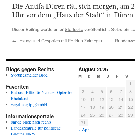
Die Antifa Düren rät, sich morgen, am 
Uhr vor dem „Haus der Stadt“ in Düren 
Dieser Beitrag wurde unter
Startseite
veröffentlicht. Setze ein 
←
Lesung und Gespräch mit Feridun Zaimoglu
Bundeswei
Blogs gegen Rechts
August 2026
Störungsmelder Blog
M
D
M
D
F
S
1
Favoriten
3
4
5
6
7
8
Rat und Hilfe für Neonazi-Opfer im
Rheinland
10
11
12
13
14
15
vogelsang ip gGmbH
17
18
19
20
21
22
24
25
26
27
28
29
Informationsportale
bnr.de blick nach rechts
31
Landeszentrale für politische
« Apr.
Bildung NRW